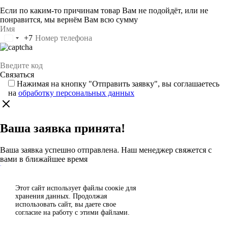
Если по каким-то причинам товар Вам не подойдёт, или не
понравится, мы вернём Вам всю сумму
+7
Россия
+7
Нажимая на кнопку "Отправить заявку", вы соглашаетесь
на
обработку персональных данных
Ваша заявка принята!
Ваша заявка успешно отправлена. Наш менеджер свяжется с
вами в ближайшее время
Каталог
Этот сайт использует файлы сoокіе для
Согласен
хранения данных. Продолжая
Спасибо за отзыв!
использовать сайт, вы даете свое
Отклонить
согласие на работу с этими файлами.
Ваш отзыв отправлен на модерацию и появится на сайте после