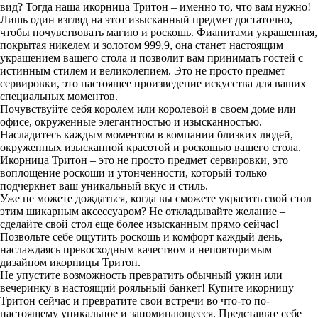
вид? Тогда наша икорница Тритон – именно то, что вам нужно!
Лишь один взгляд на этот изысканный предмет достаточно,
чтобы почувствовать магию и роскошь. Фианитами украшенная,
покрытая никелем и золотом 999,9, она станет настоящим
украшением вашего стола и позволит вам принимать гостей с
истинным стилем и великолепием. Это не просто предмет
сервировки, это настоящее произведение искусства для ваших
специальных моментов.
Почувствуйте себя королем или королевой в своем доме или
офисе, окруженные элегантностью и изысканностью.
Насладитесь каждым моментом в компании близких людей,
окруженных изысканной красотой и роскошью вашего стола.
Икорница Тритон – это не просто предмет сервировки, это
воплощение роскоши и утонченности, который только
подчеркнет ваш уникальный вкус и стиль.
Уже не можете дождаться, когда вы сможете украсить свой стол
этим шикарным аксессуаром? Не откладывайте желание –
сделайте свой стол еще более изысканным прямо сейчас!
Позвольте себе ощутить роскошь и комфорт каждый день,
наслаждаясь превосходным качеством и неповторимым
дизайном икорницы Тритон.
Не упустите возможность превратить обычный ужин или
вечеринку в настоящий рояльный банкет! Купите икорницу
Тритон сейчас и превратите свои встречи во что-то по-
настоящему уникальное и запоминающееся. Представьте себе