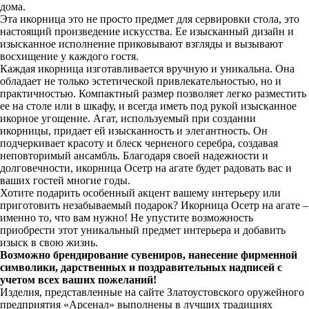
дома.
Эта икорница это не просто предмет для сервировки стола, это
настоящий произведение искусства. Ее изысканный дизайн и
изысканное исполнение приковывают взгляды и вызывают
восхищение у каждого гостя.
Каждая икорница изготавливается вручную и уникальна. Она
обладает не только эстетической привлекательностью, но и
практичностью. Компактный размер позволяет легко разместить
ее на столе или в шкафу, и всегда иметь под рукой изысканное
икорное угощение. Агат, используемый при создании
икорницы, придает ей изысканность и элегантность. Он
подчеркивает красоту и блеск черненого серебра, создавая
неповторимый ансамбль. Благодаря своей надежности и
долговечности, икорница Осетр на агате будет радовать вас и
ваших гостей многие годы.
Хотите подарить особенный акцент вашему интерьеру или
приготовить незабываемый подарок? Икорница Осетр на агате –
именно то, что вам нужно! Не упустите возможность
приобрести этот уникальный предмет интерьера и добавить
изыск в свою жизнь.
Возможно брендирование сувениров, нанесение фирменной
символики, дарственных и поздравительных надписей с
учетом всех ваших пожеланий!
Изделия, представленные на сайте Златоустовского оружейного
предприятия «Арсенал» выполнены в лучших традициях