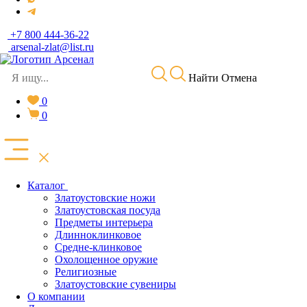
+7 800 444-36-22
arsenal-zlat@list.ru
Найти
Отмена
0
0
Каталог
Златоустовские ножи
Златоустовская посуда
Предметы интерьера
Длинноклинковое
Средне-клинковое
Охолощенное оружие
Религиозные
Златоустовские сувениры
О компании