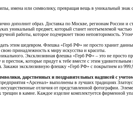
пы, имена или символику, превращая вещь в уникальный знак с
лично дополнит образ. Доставка по Москве, регионам России и 
уках уникальный предмет, который станет неотъемлемой частью
ва ручной работы, которое подчеркнет твою неповторимость. Утон
дать этим шедевром. Флешка «Герб РФ» не просто хранит данные
я свою принадлежность к миру искусства и красоты.
никального. Эксклюзивная флешка «Герб РФ» – это не просто пр
 и престиж, которые придут к тебе вместе с этим удивительным 
я. Закажи эксклюзивную флешку «Герб РФ» с покрытием из 999,9
имволики, дарственных и поздравительных надписей с учето
 предприятия «Арсенал» выполнены в лучших традициях Златоус
я несущественные отличия от представленной фотографии. Элем
х трещин в камне. Каждое изделие комплектуется фирменной упа