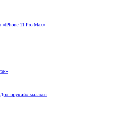
а «iPhone 11 Pro Max»
ток»
 Долгорукий» малахит