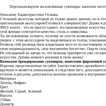
Персонализируем эксклюзивные сувениры: наносим логоти
Описание
Характеристики
Отзывы
Стильный аксессуар, который не только хранит данные, но и от
оригинальным аксессуаром!Готовься к совершенству! Держи в р
999,9 золота – это не просто гаджет, это произведение искусст
этой флешке сочетаются качество, стиль и символика.
Ты заслуживаешь лучшего, поэтому не упусти возможность обла
уверен: с этим аксессуаром ты выделяешься из толпы, показыва
Позволь себе роскошь быть владельцем чего-то по-настоящему у
свою индивидуальность, свое внутреннее богатство. Ощути силу
Не откладывай на завтра то, что можешь приобрести уже сегодн
искусства. Добавь немного роскоши в свою жизнь!
Возможно брендирование сувениров, нанесение фирменной с
Изделия, представленные на сайте Златоустовского оружейного
вручную и является уникальным, в следствии чего, допускаютс
оттенок и рисунок, допускается наличие прожилок и внутренни
Материал
Латунь, Нефрит
Цвет
Желтый, Серый, Зеленый
Высота
150мм
Диаметр