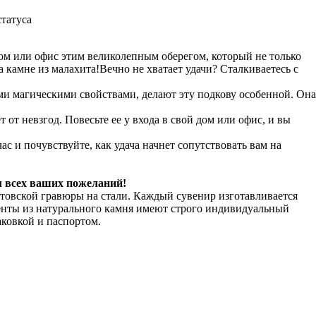
татуса
ом или офис этим великолепным оберегом, который не только
а камне из малахита!Вечно не хватает удачи? Сталкиваетесь с
ими магическими свойствами, делают эту подкову особенной. Она
 от невзгод. Повесьте ее у входа в свой дом или офис, и вы
с и почувствуйте, как удача начнет сопутствовать вам на
м всех ваших пожеланий!
товской гравюры на стали. Каждый сувенир изготавливается
енты из натурального камня имеют строго индивидуальный
ковкой и паспортом.