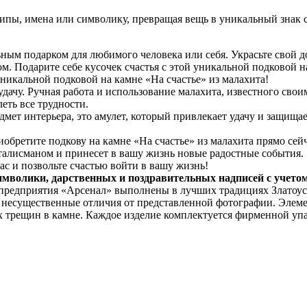
пы, имена или символику, превращая вещь в уникальный знак с
ным подарком для любимого человека или себя. Украсьте свой д
м. Подарите себе кусочек счастья с этой уникальной подковой н
никальной подковой на камне «На счастье» из малахита!
удачу. Ручная работа и использование малахита, известного сво
еть все трудности.
мет интерьера, это амулет, который привлекает удачу и защищает
бретите подкову на камне «На счастье» из малахита прямо сейча
талисманом и принесет в вашу жизнь новые радостные события.
ас и позвольте счастью войти в вашу жизнь!
имволики, дарственных и поздравительных надписей с учето
 предприятия «Арсенал» выполнены в лучших традициях Златоус
я несущественные отличия от представленной фотографии. Элем
х трещин в камне. Каждое изделие комплектуется фирменной упа