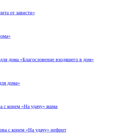
щита от зависти»
дома»
для дома «Благословение входящего в дом»
для дома»
а с конем «На удачу» яшма
ова с конем «На удачу» нефрит