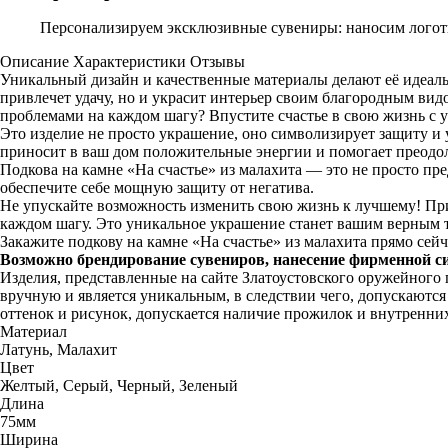
Персонализируем эксклюзивные сувениры: наносим логоти
Описание
Характеристики
Отзывы
Уникальный дизайн и качественные материалы делают её идеаль
привлечет удачу, но и украсит интерьер своим благородным видо
проблемами на каждом шагу? Впустите счастье в свою жизнь с у
Это изделие не просто украшение, оно символизирует защиту и 
приносит в ваш дом положительные энергии и помогает преодол
Подкова на камне «На счастье» из малахита — это не просто пред
обеспечите себе мощную защиту от негатива.
Не упускайте возможность изменить свою жизнь к лучшему! Прио
каждом шагу. Это уникальное украшение станет вашим верным 
Закажите подкову на камне «На счастье» из малахита прямо сейч
Возможно брендирование сувениров, нанесение фирменной с
Изделия, представленные на сайте Златоустовского оружейного
вручную и является уникальным, в следствии чего, допускаютс
оттенок и рисунок, допускается наличие прожилок и внутренни
Материал
Латунь, Малахит
Цвет
Желтый, Серый, Черный, Зеленый
Длина
75мм
Ширина