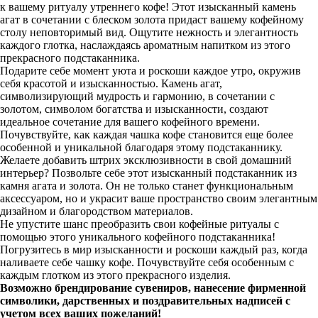
к вашему ритуалу утреннего кофе! Этот изысканный камень
агат в сочетании с блеском золота придаст вашему кофейному
столу неповторимый вид. Ощутите нежность и элегантность
каждого глотка, наслаждаясь ароматным напитком из этого
прекрасного подстаканника.
Подарите себе момент уюта и роскоши каждое утро, окружив
себя красотой и изысканностью. Камень агат,
символизирующий мудрость и гармонию, в сочетании с
золотом, символом богатства и изысканности, создают
идеальное сочетание для вашего кофейного времени.
Почувствуйте, как каждая чашка кофе становится еще более
особенной и уникальной благодаря этому подстаканнику.
Желаете добавить штрих эксклюзивности в свой домашний
интерьер? Позвольте себе этот изысканный подстаканник из
камня агата и золота. Он не только станет функциональным
аксессуаром, но и украсит ваше пространство своим элегантным
дизайном и благородством материалов.
Не упустите шанс преобразить свои кофейные ритуалы с
помощью этого уникального кофейного подстаканника!
Погрузитесь в мир изысканности и роскоши каждый раз, когда
наливаете себе чашку кофе. Почувствуйте себя особенным с
каждым глотком из этого прекрасного изделия.
Возможно брендирование сувениров, нанесение фирменной
символики, дарственных и поздравительных надписей с
учетом всех ваших пожеланий!