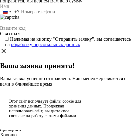
понравится, мы вернём Вам всю сумму
+7
Россия
+7
Нажимая на кнопку "Отправить заявку", вы соглашаетесь
на
обработку персональных данных
Ваша заявка принята!
Ваша заявка успешно отправлена. Наш менеджер свяжется с
вами в ближайшее время
Каталог
Этот сайт использует файлы сoокіе для
Согласен
хранения данных. Продолжая
Спасибо за отзыв!
использовать сайт, вы даете свое
Отклонить
согласие на работу с этими файлами.
Ваш отзыв отправлен на модерацию и появится на сайте после
проверки.
Хорошо