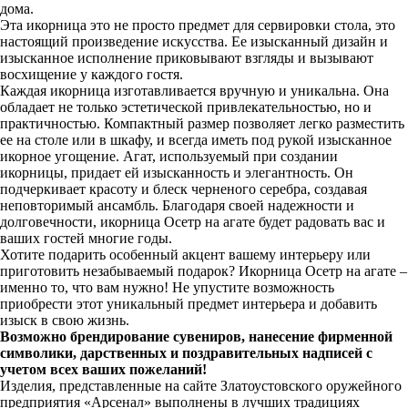
дома.
Эта икорница это не просто предмет для сервировки стола, это
настоящий произведение искусства. Ее изысканный дизайн и
изысканное исполнение приковывают взгляды и вызывают
восхищение у каждого гостя.
Каждая икорница изготавливается вручную и уникальна. Она
обладает не только эстетической привлекательностью, но и
практичностью. Компактный размер позволяет легко разместить
ее на столе или в шкафу, и всегда иметь под рукой изысканное
икорное угощение. Агат, используемый при создании
икорницы, придает ей изысканность и элегантность. Он
подчеркивает красоту и блеск черненого серебра, создавая
неповторимый ансамбль. Благодаря своей надежности и
долговечности, икорница Осетр на агате будет радовать вас и
ваших гостей многие годы.
Хотите подарить особенный акцент вашему интерьеру или
приготовить незабываемый подарок? Икорница Осетр на агате –
именно то, что вам нужно! Не упустите возможность
приобрести этот уникальный предмет интерьера и добавить
изыск в свою жизнь.
Возможно брендирование сувениров, нанесение фирменной
символики, дарственных и поздравительных надписей с
учетом всех ваших пожеланий!
Изделия, представленные на сайте Златоустовского оружейного
предприятия «Арсенал» выполнены в лучших традициях