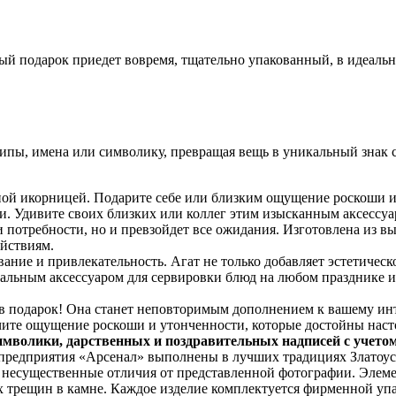
ый подарок приедет вовремя, тщательно упакованный, в идеаль
пы, имена или символику, превращая вещь в уникальный знак с
нтной икорницей. Подарите себе или близким ощущение роскоши
и. Удивите своих близких или коллег этим изысканным аксессуа
потребности, но и превзойдет все ожидания. Изготовлена из вы
ействиям.
ание и привлекательность. Агат не только добавляет эстетическ
альным аксессуаром для сервировки блюд на любом празднике и
в подарок! Она станет неповторимым дополнением к вашему инт
ите ощущение роскоши и утонченности, которые достойны наст
имволики, дарственных и поздравительных надписей с учето
 предприятия «Арсенал» выполнены в лучших традициях Златоус
я несущественные отличия от представленной фотографии. Элем
х трещин в камне. Каждое изделие комплектуется фирменной упа