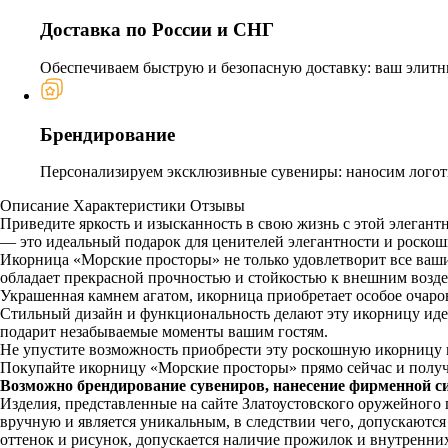
Доставка по России и СНГ
Обеспечиваем быструю и безопасную доставку: ваш элитн
Брендирование
Персонализируем эксклюзивные сувениры: наносим логоти
Описание
Характеристики
Отзывы
Приведите яркость и изысканность в свою жизнь с этой элега
— это идеальный подарок для ценителей элегантности и роскош
Икорница «Морские просторы» не только удовлетворит все ваши 
обладает прекрасной прочностью и стойкостью к внешним возд
Украшенная камнем агатом, икорница приобретает особое очаров
Стильный дизайн и функциональность делают эту икорницу иде
подарит незабываемые моменты вашим гостям.
Не упустите возможность приобрести эту роскошную икорницу 
Покупайте икорницу «Морские просторы» прямо сейчас и получ
Возможно брендирование сувениров, нанесение фирменной с
Изделия, представленные на сайте Златоустовского оружейного
вручную и является уникальным, в следствии чего, допускаютс
оттенок и рисунок, допускается наличие прожилок и внутренни