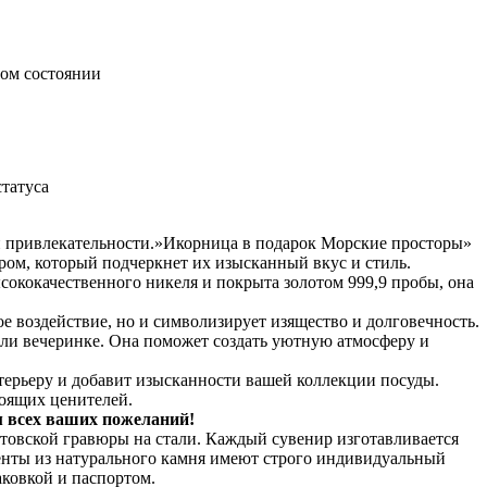
ном состоянии
татуса
 и привлекательности.»Икорница в подарок Морские просторы»
ром, который подчеркнет их изысканный вкус и стиль.
сококачественного никеля и покрыта золотом 999,9 пробы, она
ое воздействие, но и символизирует изящество и долговечность.
ли вечеринке. Она поможет создать уютную атмосферу и
ерьеру и добавит изысканности вашей коллекции посуды.
оящих ценителей.
м всех ваших пожеланий!
товской гравюры на стали. Каждый сувенир изготавливается
енты из натурального камня имеют строго индивидуальный
ковкой и паспортом.