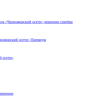
ца «Черноморский осетр» чернение серебра
номорский осетр» Премиум
й осетр»
чернение