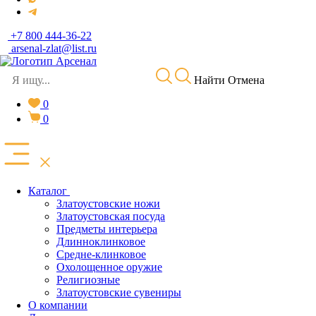
+7 800 444-36-22
arsenal-zlat@list.ru
Найти
Отмена
0
0
Каталог
Златоустовские ножи
Златоустовская посуда
Предметы интерьера
Длинноклинковое
Средне-клинковое
Охолощенное оружие
Религиозные
Златоустовские сувениры
О компании