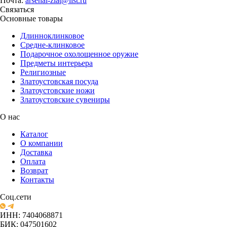
Почта:
arsenal-zlat@list.ru
Связаться
Основные товары
Длинноклинковое
Средне-клинковое
Подарочное охолощенное оружие
Предметы интерьера
Религиозные
Златоустовская посуда
Златоустовские ножи
Златоустовские сувениры
О нас
Каталог
О компании
Доставка
Оплата
Возврат
Контакты
Соц.сети
ИНН: 7404068871
БИК: 047501602