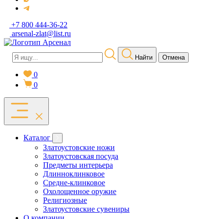
+7 800 444-36-22
arsenal-zlat@list.ru
Найти
Отмена
0
0
Каталог
Златоустовские ножи
Златоустовская посуда
Предметы интерьера
Длинноклинковое
Средне-клинковое
Охолощенное оружие
Религиозные
Златоустовские сувениры
О компании