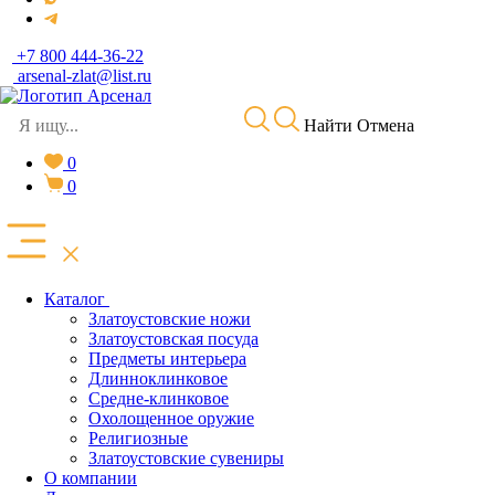
+7 800 444-36-22
arsenal-zlat@list.ru
Найти
Отмена
0
0
Каталог
Златоустовские ножи
Златоустовская посуда
Предметы интерьера
Длинноклинковое
Средне-клинковое
Охолощенное оружие
Религиозные
Златоустовские сувениры
О компании