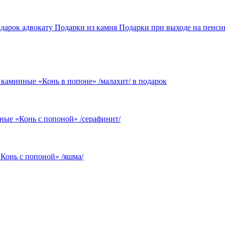
дарок адвокату
Подарки из камня
Подарки при выходе на пенс
 каминные «Конь в попоне» /малахит/ в подарок
ные «Конь с попоной» /серафинит/
Конь с попоной» /яшма/