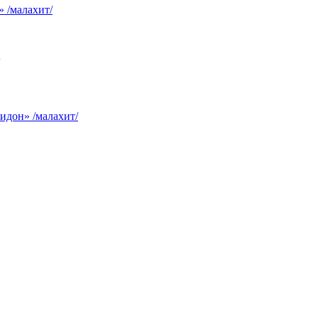
 /малахит/
идон» /малахит/