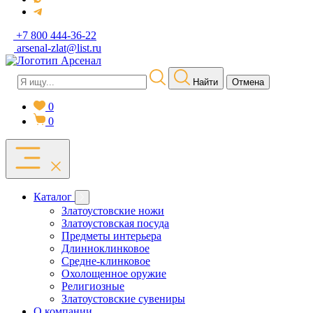
+7 800 444-36-22
arsenal-zlat@list.ru
Найти
Отмена
0
0
Каталог
Златоустовские ножи
Златоустовская посуда
Предметы интерьера
Длинноклинковое
Средне-клинковое
Охолощенное оружие
Религиозные
Златоустовские сувениры
О компании