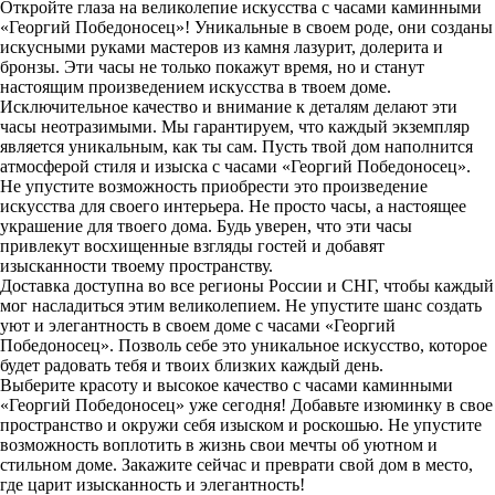
Откройте глаза на великолепие искусства с часами каминными
«Георгий Победоносец»! Уникальные в своем роде, они созданы
искусными руками мастеров из камня лазурит, долерита и
бронзы. Эти часы не только покажут время, но и станут
настоящим произведением искусства в твоем доме.
Исключительное качество и внимание к деталям делают эти
часы неотразимыми. Мы гарантируем, что каждый экземпляр
является уникальным, как ты сам. Пусть твой дом наполнится
атмосферой стиля и изыска с часами «Георгий Победоносец».
Не упустите возможность приобрести это произведение
искусства для своего интерьера. Не просто часы, а настоящее
украшение для твоего дома. Будь уверен, что эти часы
привлекут восхищенные взгляды гостей и добавят
изысканности твоему пространству.
Доставка доступна во все регионы России и СНГ, чтобы каждый
мог насладиться этим великолепием. Не упустите шанс создать
уют и элегантность в своем доме с часами «Георгий
Победоносец». Позволь себе это уникальное искусство, которое
будет радовать тебя и твоих близких каждый день.
Выберите красоту и высокое качество с часами каминными
«Георгий Победоносец» уже сегодня! Добавьте изюминку в свое
пространство и окружи себя изыском и роскошью. Не упустите
возможность воплотить в жизнь свои мечты об уютном и
стильном доме. Закажите сейчас и преврати свой дом в место,
где царит изысканность и элегантность!