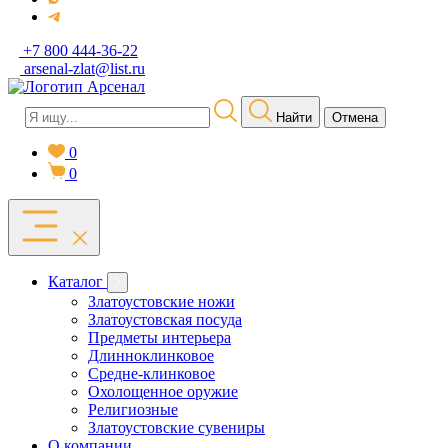
+7 800 444-36-22
arsenal-zlat@list.ru
Найти
Отмена
0
0
Каталог
Златоустовские ножи
Златоустовская посуда
Предметы интерьера
Длинноклинковое
Средне-клинковое
Охолощенное оружие
Религиозные
Златоустовские сувениры
О компании