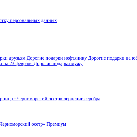
отку персональных данных
арки друзьям
Дорогие подарки нефтянику
Дорогие подарки на ю
и на 23 февраля
Дорогие подарки мужу
рница «Черноморский осетр» чернение серебра
Черноморский осетр» Премиум