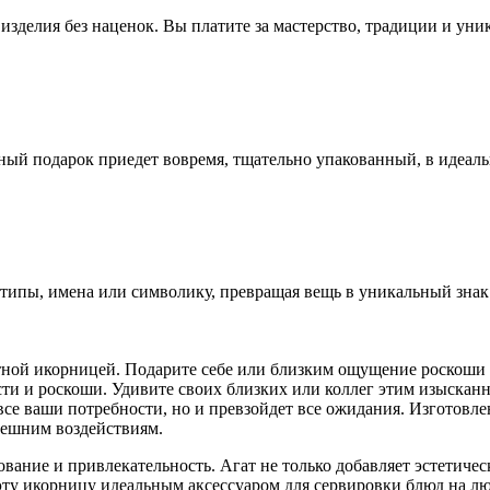
зделия без наценок. Вы платите за мастерство, традиции и уни
ный подарок приедет вовремя, тщательно упакованный, в идеал
ипы, имена или символику, превращая вещь в уникальный знак 
антной икорницей. Подарите себе или близким ощущение роскоши
ти и роскоши. Удивите своих близких или коллег этим изыскан
се ваши потребности, но и превзойдет все ожидания. Изготовле
нешним воздействиям.
вание и привлекательность. Агат не только добавляет эстетичес
эту икорницу идеальным аксессуаром для сервировки блюд на л