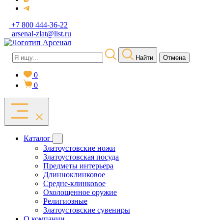
+7 800 444-36-22
arsenal-zlat@list.ru
Найти
Отмена
0
0
Каталог
Златоустовские ножи
Златоустовская посуда
Предметы интерьера
Длинноклинковое
Средне-клинковое
Охолощенное оружие
Религиозные
Златоустовские сувениры
О компании