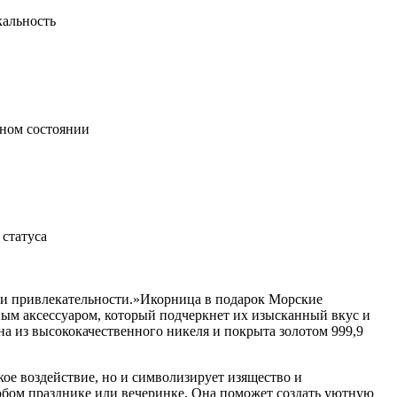
кальность
ьном состоянии
статуса
 и привлекательности.»Икорница в подарок Морские
ным аксессуаром, который подчеркнет их изысканный вкус и
на из высококачественного никеля и покрыта золотом 999,9
кое воздействие, но и символизирует изящество и
юбом празднике или вечеринке. Она поможет создать уютную