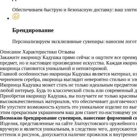
Обеспечиваем быструю и безопасную доставку: ваш элитн
Брендирование
Персонализируем эксклюзивные сувениры: наносим логоти
Описание
Характеристики
Отзывы
Закажите икорницу Кадушка прямо сейчас и ощутите все преиму
предмет, но и настоящее произведение искусства. Каждая икорн
икорница становится уникальной и неповторимой.
Главной особенностью икорницы Кадушка является материал, из 
чернением серебра, икорница выглядит невероятно стильно и эл
Икорница Кадушка может стать не только идеальным предметом 
любой интерьер. Будь то классический стиль или современный 
Приобретая икорницу Кадушка, вы получаете не только красивый
высококачественных материалов, что обеспечивает долговечност
Не упустите возможность купить это уникальное изделие по выг
этим прекрасным украшением ваш дом станет по-настоящему у
Возможно брендирование сувениров, нанесение фирменной с
Изделия, представленные на сайте Златоустовского оружейного
вручную и является уникальным, в следствии чего, допускаютс
оттенок и рисунок, допускается наличие прожилок и внутренни