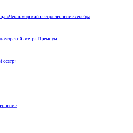
ца «Черноморский осетр» чернение серебра
номорский осетр» Премиум
й осетр»
чернение