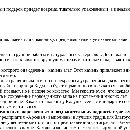
ый подарок приедет вовремя, тщательно упакованный, в идеаль
пы, имена или символику, превращая вещь в уникальный знак с
щества ручной работы и натуральных материалов. Доставка по 
ица изготавливается вручную мастерами, которые вкладывают св
которого она сделана – камень агат. Этот камень привлекает вн
егантно.
для хранения икорки, но и прекрасным украшением для вашего 
дизайн, икорница Кадушка будет гармонично вписываться в любо
 предмет, но и надежное качество. Мы гарантируем, что каждая
ь и сохранение первозданного вида на протяжении многих лет.
одной цене! Закажите икорницу Кадушка сейчас и подарите себе 
ютным и стильным.
имволики, дарственных и поздравительных надписей с учето
 предприятия «Арсенал» выполнены в лучших традициях Златоус
я несущественные отличия от представленной фотографии. Элем
х трещин в камне. Каждое изделие комплектуется фирменной упа