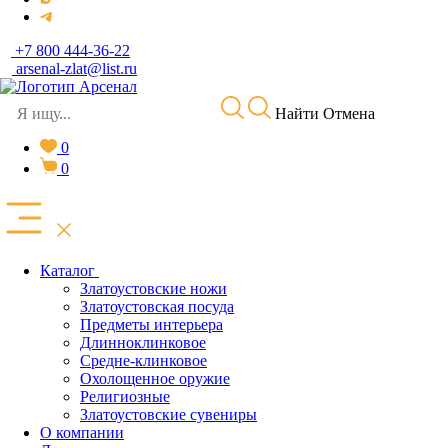
+7 800 444-36-22
arsenal-zlat@list.ru
Найти
Отмена
0
0
Каталог
Златоустовские ножи
Златоустовская посуда
Предметы интерьера
Длинноклинковое
Средне-клинковое
Охолощенное оружие
Религиозные
Златоустовские сувениры
О компании