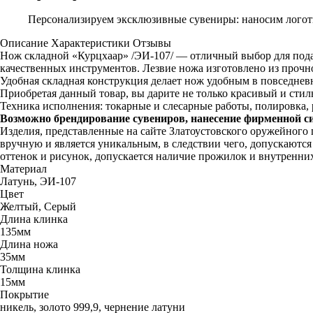
Персонализируем эксклюзивные сувениры: наносим логоти
Описание
Характеристики
Отзывы
Нож складной «Курцхаар» /ЭИ-107/ — отличный выбор для пода
качественных инструментов. Лезвие ножа изготовлено из прочн
Удобная складная конструкция делает нож удобным в повседнев
Приобретая данный товар, вы дарите не только красивый и сти
Техника исполнения: токарные и слесарные работы, полировка, р
Возможно брендирование сувениров, нанесение фирменной с
Изделия, представленные на сайте Златоустовского оружейного
вручную и является уникальным, в следствии чего, допускаютс
оттенок и рисунок, допускается наличие прожилок и внутренни
Материал
Латунь, ЭИ-107
Цвет
Желтый, Серый
Длина клинка
135мм
Длина ножа
35мм
Толщина клинка
15мм
Покрытие
никель, золото 999,9, чернение латуни