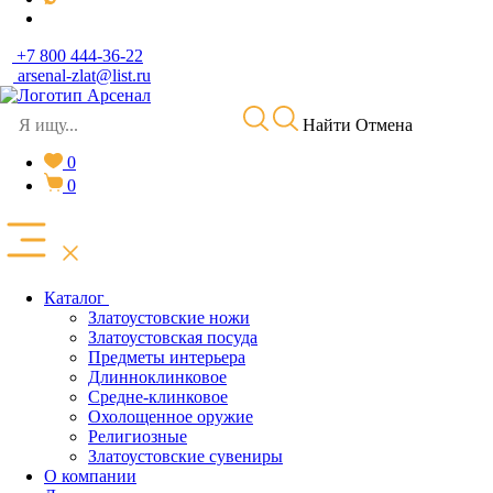
+7 800 444-36-22
arsenal-zlat@list.ru
Найти
Отмена
0
0
Каталог
Златоустовские ножи
Златоустовская посуда
Предметы интерьера
Длинноклинковое
Средне-клинковое
Охолощенное оружие
Религиозные
Златоустовские сувениры
О компании