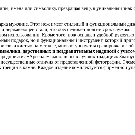
пы, имена или символику, превращая вещь в уникальный знак с
рка мужчине. Этот нож имеет стильный и функциональный диза
ой нержавеющей стали, что обеспечивает долгий срок службы.
ном использовании. Кроме того, нож оснащен удобной рукоятью
льный подарок, но и функциональный инструмент, который приго
исовка кистью на металле, многоступенчатая гравировка иглой п
имволики, дарственных и поздравительных надписей с учето
 предприятия «Арсенал» выполнены в лучших традициях Златоус
я несущественные отличия от представленной фотографии. Элем
х трещин в камне. Каждое изделие комплектуется фирменной упа