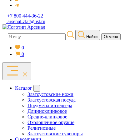
+7 800 444-36-22
arsenal-zlat@list.ru
Найти
Отмена
0
0
Каталог
Златоустовские ножи
Златоустовская посуда
Предметы интерьера
Длинноклинковое
Средне-клинковое
Охолощенное оружие
Религиозные
Златоустовские сувениры
О компании