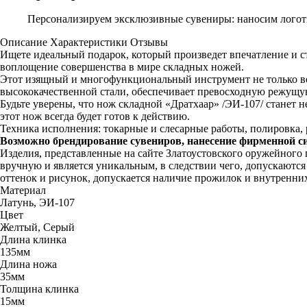
Персонализируем эксклюзивные сувениры: наносим логоти
Описание
Характеристики
Отзывы
Ищете идеальный подарок, который произведет впечатление и 
воплощение совершенства в мире складных ножей.
Этот изящный и многофункциональный инструмент не только ве
высококачественной стали, обеспечивает превосходную режущую
Будьте уверены, что нож складной «Дратхаар» /ЭИ-107/ станет 
этот нож всегда будет готов к действию.
Техника исполнения: токарные и слесарные работы, полировка, р
Возможно брендирование сувениров, нанесение фирменной с
Изделия, представленные на сайте Златоустовского оружейного
вручную и является уникальным, в следствии чего, допускаютс
оттенок и рисунок, допускается наличие прожилок и внутренни
Материал
Латунь, ЭИ-107
Цвет
Желтый, Серый
Длина клинка
135мм
Длина ножа
35мм
Толщина клинка
15мм