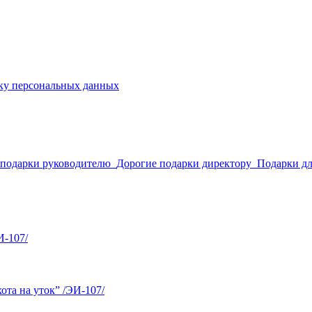
ку персональных данных
 подарки руководителю
Дорогие подарки директору
Подарки д
И-107/
та на уток” /ЭИ-107/