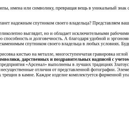
пы, имена или символику, превращая вещь в уникальный знак с
станет надежным спутником своего владельца? Представляем в
ликолепно выглядит, но и обладает исключительными рабочими
 способность и долговечность. А благодаря удобной и эргономи
незаменимым спутником своего владельца в любых условиях. Буд
исовка кистью на металле, многоступенчатая гравировка иглой п
имволики, дарственных и поздравительных надписей с учето
 предприятия «Арсенал» выполнены в лучших традициях Златоус
я несущественные отличия от представленной фотографии. Элем
х трещин в камне. Каждое изделие комплектуется фирменной упа