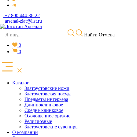
+7 800 444-36-22
arsenal-zlat@list.ru
Найти
Отмена
0
0
Каталог
Златоустовские ножи
Златоустовская посуда
Предметы интерьера
Длинноклинковое
Средне-клинковое
Охолощенное оружие
Религиозные
Златоустовские сувениры
О компании