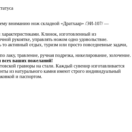
татуса
ашему вниманию нож складной «Дратхаар» /ЭИ-107/ —
 характеристиками. Клинок, изготовленный из
чной рукоятке, управлять ножом одно удовольствие.
ь то активный отдых, туризм или просто повседневные задачи,
о лаку, травление, ручная подрезка, никелирование, золочение.
м всех ваших пожеланий!
товской гравюры на стали. Каждый сувенир изготавливается
енты из натурального камня имеют строго индивидуальный
ковкой и паспортом.