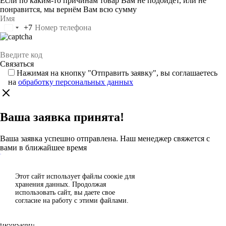
Если по каким-то причинам товар Вам не подойдёт, или не
понравится, мы вернём Вам всю сумму
+7
Россия
+7
Нажимая на кнопку "Отправить заявку", вы соглашаетесь
на
обработку персональных данных
Ваша заявка принята!
Ваша заявка успешно отправлена. Наш менеджер свяжется с
вами в ближайшее время
Каталог
Этот сайт использует файлы сoокіе для
Согласен
хранения данных. Продолжая
Спасибо за отзыв!
использовать сайт, вы даете свое
Отклонить
согласие на работу с этими файлами.
Ваш отзыв отправлен на модерацию и появится на сайте после
проверки.