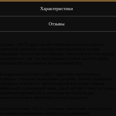
Характеристики
Отзывы
Автомат АКСУ представляет собой охолощенную версию
известной советской винтовки, выполненную в лучших
традициях Златоустовской гравюры. Уникальность этой модели
заключается в том, что она украшена золотом высшей пробы,
придавая ей роскошный и эксклюзивный вид.
Каждая деталь автомата АКСУ тщательно изготовлена и
отделана с большим вниманием к деталям. Золотое украшение
прекрасно сочетается с металлическим корпусом, создавая
эффектный и роскошный облик. Такой автомат станет не только
надежным оружием, но и стильным аксессуаром для
коллекционеров и ценителей элитных предметов.
Покупая автомат АКСУ с золотыми элементами, вы получаете
не только качественный продукт, но и уникальное