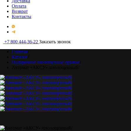
Доставка
Оплата
Возврат
Контакты
+7 800 444-36-22
Заказать звонок
Главная
/
Каталог
/
Подарочное охолощенное оружие
/
Автомат «АКСУ» /охолощенный/