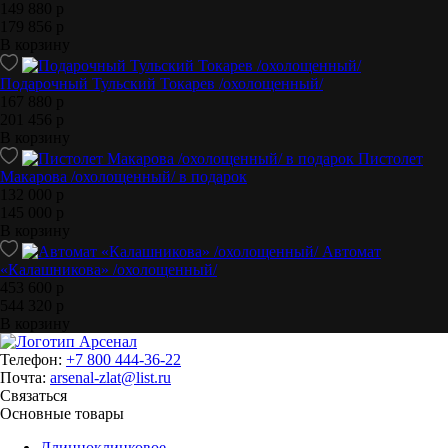
149 880 р
179 856 р
В корзину
Подарочный Тульский Токарев /охолощенный/
167 880 р
201 456 р
В корзину
Пистолет
Макарова /охолощенный/ в подарок
132 000 р
145 000 р
В корзину
Автомат
«Калашникова» /охолощенный/
453 600 р
544 320 р
В корзину
Телефон:
+7 800 444-36-22
Почта:
arsenal-zlat@list.ru
Связаться
Основные товары
Длинноклинковое