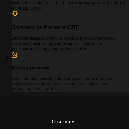
изделия без наценок. Вы платите за мастерство, традиции
и уникальность
Доставка по России и СНГ
Обеспечиваем быструю и безопасную доставку: ваш
элитный подарок приедет вовремя, тщательно
упакованный, в идеальном состоянии
Брендирование
Персонализируем эксклюзивные сувениры: наносим
логотипы, имена или символику, превращая вещь в
уникальный знак статуса
Описание