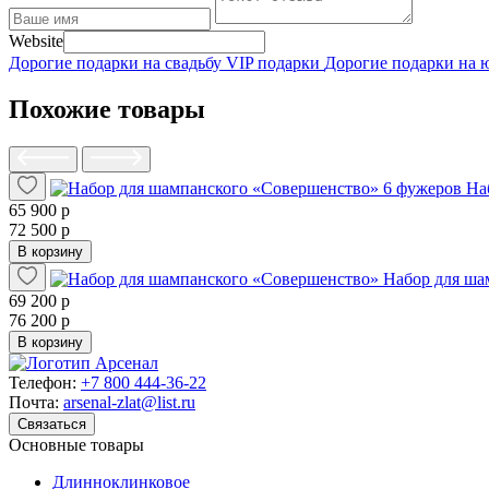
Website
Дорогие подарки на свадьбу
VIP подарки
Дорогие подарки на
Похожие товары
На
65 900 р
72 500 р
В корзину
Набор для ша
69 200 р
76 200 р
В корзину
Телефон:
+7 800 444-36-22
Почта:
arsenal-zlat@list.ru
Связаться
Основные товары
Длинноклинковое