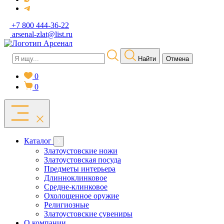
+7 800 444-36-22
arsenal-zlat@list.ru
Найти
Отмена
0
0
Каталог
Златоустовские ножи
Златоустовская посуда
Предметы интерьера
Длинноклинковое
Средне-клинковое
Охолощенное оружие
Религиозные
Златоустовские сувениры
О компании