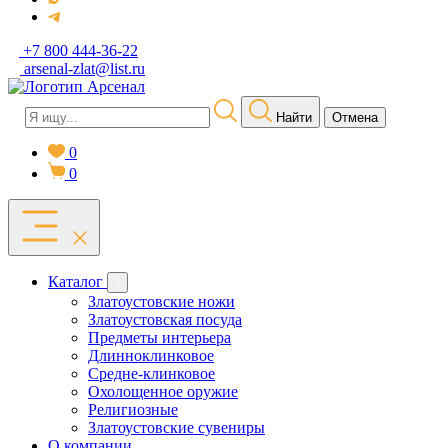
+7 800 444-36-22
arsenal-zlat@list.ru
Найти
Отмена
0
0
Каталог
Златоустовские ножи
Златоустовская посуда
Предметы интерьера
Длинноклинковое
Средне-клинковое
Охолощенное оружие
Религиозные
Златоустовские сувениры
О компании