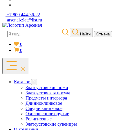
+7 800 444-36-22
arsenal-zlat@list.ru
Найти
Отмена
0
0
Каталог
Златоустовские ножи
Златоустовская посуда
Предметы интерьера
Длинноклинковое
Средне-клинковое
Охолощенное оружие
Религиозные
Златоустовские сувениры
О компании