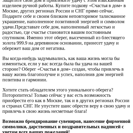
Защитите свой дом и привлеките удачу с этим изысканным
изделием ручной работы. Купите подкову «Счастья в дом» в
Москве, других регионах России и СНГ прямо сейчас.
Подарите себе и своим близким неповторимое талисманное
украшение, наполненное позитивной энергией и символом
удачи.Представьте себе дом, наполненный легкостью и
радостью, где счастье становится вашим постоянным
спутником. Именно этот оберег, высеченный из блестящего
золота 999.9 на деревянном основании, принесет удачу и
обережет ваш дом от негатива.
Вы когда-нибудь задумывались, как ваша жизнь могла бы
измениться, если у вас всегда была бы удача на вашей
стороне? Оберег «Счастья в дом» создан, чтобы привлечь в
вашу жизнь благополучие и успех, наполнив дом энергией
позитива и гармонии.
Хотите стать обладателем этого уникального оберега?
Поторопитесь! Только сейчас у вас есть возможность
приобрести его как в Москве, так и в других регионах России
и странах СНГ. Не упустите шанс обрести веру в свою удачу и
привлечь в свою жизнь несметные блага!
Возможно брендирование сувениров, нанесение фирменной
символики, дарственных и поздравительных надписей с
учетом всех ваших пожеланий!