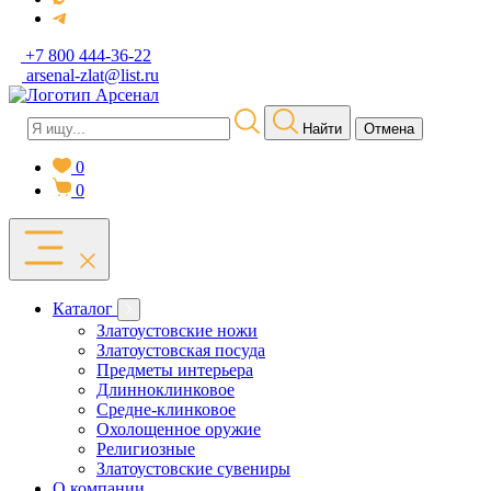
+7 800 444-36-22
arsenal-zlat@list.ru
Найти
Отмена
0
0
Каталог
Златоустовские ножи
Златоустовская посуда
Предметы интерьера
Длинноклинковое
Средне-клинковое
Охолощенное оружие
Религиозные
Златоустовские сувениры
О компании