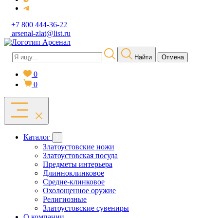
+7 800 444-36-22
arsenal-zlat@list.ru
Найти
Отмена
0
0
Каталог
Златоустовские ножи
Златоустовская посуда
Предметы интерьера
Длинноклинковое
Средне-клинковое
Охолощенное оружие
Религиозные
Златоустовские сувениры
О компании