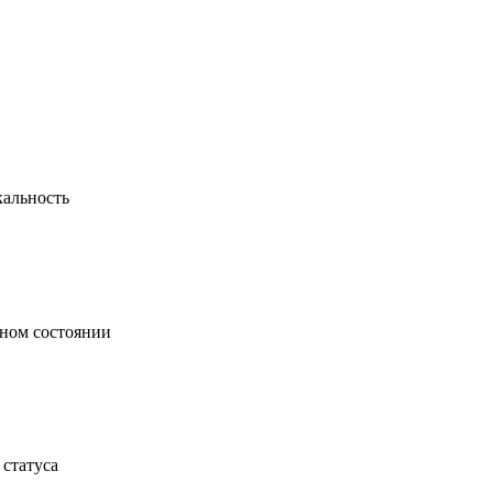
кальность
ьном состоянии
статуса