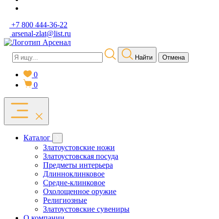
+7 800 444-36-22
arsenal-zlat@list.ru
Найти
Отмена
0
0
Каталог
Златоустовские ножи
Златоустовская посуда
Предметы интерьера
Длинноклинковое
Средне-клинковое
Охолощенное оружие
Религиозные
Златоустовские сувениры
О компании