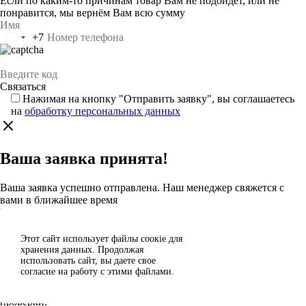
Если по каким-то причинам товар Вам не подойдёт, или не
понравится, мы вернём Вам всю сумму
+7
Россия
+7
Нажимая на кнопку "Отправить заявку", вы соглашаетесь
на
обработку персональных данных
Ваша заявка принята!
Ваша заявка успешно отправлена. Наш менеджер свяжется с
вами в ближайшее время
Каталог
Этот сайт использует файлы сoокіе для
Согласен
хранения данных. Продолжая
Спасибо за отзыв!
использовать сайт, вы даете свое
Отклонить
согласие на работу с этими файлами.
Ваш отзыв отправлен на модерацию и появится на сайте после
проверки.