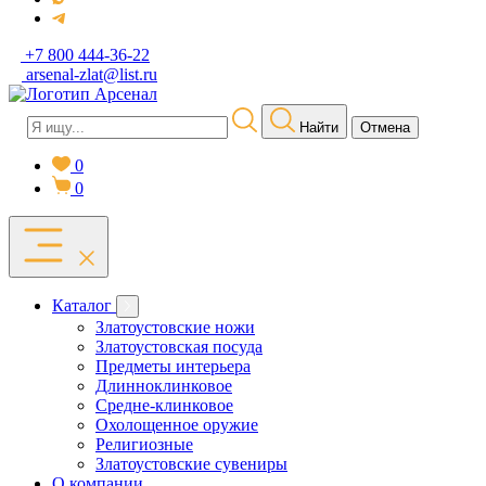
+7 800 444-36-22
arsenal-zlat@list.ru
Найти
Отмена
0
0
Каталог
Златоустовские ножи
Златоустовская посуда
Предметы интерьера
Длинноклинковое
Средне-клинковое
Охолощенное оружие
Религиозные
Златоустовские сувениры
О компании