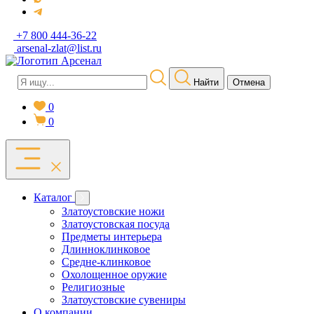
+7 800 444-36-22
arsenal-zlat@list.ru
Найти
Отмена
0
0
Каталог
Златоустовские ножи
Златоустовская посуда
Предметы интерьера
Длинноклинковое
Средне-клинковое
Охолощенное оружие
Религиозные
Златоустовские сувениры
О компании