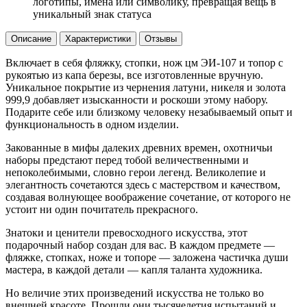
логотипы, имена или символику, превращая вещь в
уникальный знак статуса
Описание
Характеристики
Отзывы
Включает в себя фляжку, стопки, нож цм ЭИ-107 и топор с
рукоятью из капа березы, все изготовленные вручную.
Уникальное покрытие из чернения латуни, никеля и золота
999,9 добавляет изысканности и роскоши этому набору.
Подарите себе или близкому человеку незабываемый опыт и
функциональность в одном изделии.
Закованные в мифы далеких древних времен, охотничьи
наборы предстают перед тобой величественными и
непоколебимыми, словно герои легенд. Великолепие и
элегантность сочетаются здесь с мастерством и качеством,
создавая волнующее воображение сочетание, от которого не
устоит ни один почитатель прекрасного.
Знатоки и ценители превосходного искусства, этот
подарочный набор создан для вас. В каждом предмете —
фляжке, стопках, ноже и топоре — заложена частичка души
мастера, в каждой детали — капля таланта художника.
Но величие этих произведений искусства не только во
внешней красоте. Прошли они тысячелетия испытаний и