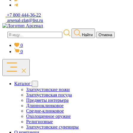
+7 800 444-36-22
arsenal-zlat@list.ru
Найти
Отмена
0
0
Каталог
Златоустовские ножи
Златоустовская посуда
Предметы интерьера
Длинноклинковое
Средне-клинковое
Охолощенное оружие
Религиозные
Златоустовские сувениры
О компании