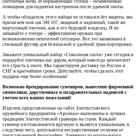
охотничьи ночи. И нержавеющие стопки – незаменимый
помощник для поднятия настроения после удачной охоты.
А чтобы обладатель этого набора не оставался без защиты, мы
прилагаем нож цм ЭИ-107, мощный и надежный, такой же
виртуозный охотник, как и его будущий владелец. И не
забывайте о топоре – эффективном оружии при
возникновении нештатной ситуации. Все это запаковано в
стильный футляр для безопасной и удобной транспортировки.
Закажите уникальный набор «Соколиная охота» уже сегодня и
порадуйте охотника вас даром, который навсегда запечатлеет
его страсть к охоте. Мы гарантируем доставку по России и
СНГ в кратчайшие сроки. Действуйте, чтобы сделать этот
подарок еще более особенным!
Возможно брендирование сувениров, нанесение фирменной
символики, дарственных и поздравительных надписей с
учетом всех ваших пожеланий!
Изделия, представленные на сайте Златоустовского
оружейного предприятия «Арсенал» выполнены в лучших
традициях Златоустовской гравюры на стали. Каждый
сувенир изготавливается вручную и является уникальным, в
следствии чего, допускаются несущественные отличия от
представленной фотографии. Элементы из натурального