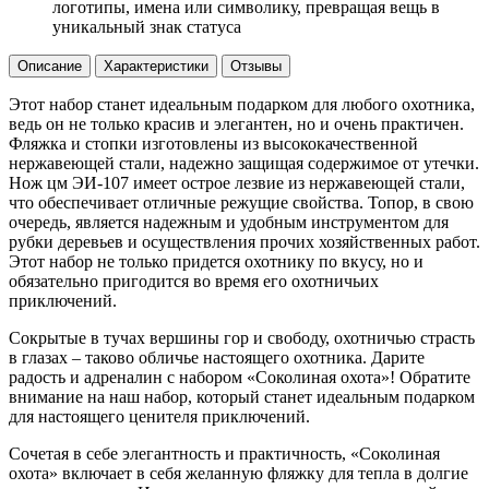
логотипы, имена или символику, превращая вещь в
уникальный знак статуса
Описание
Характеристики
Отзывы
Этот набор станет идеальным подарком для любого охотника,
ведь он не только красив и элегантен, но и очень практичен.
Фляжка и стопки изготовлены из высококачественной
нержавеющей стали, надежно защищая содержимое от утечки.
Нож цм ЭИ-107 имеет острое лезвие из нержавеющей стали,
что обеспечивает отличные режущие свойства. Топор, в свою
очередь, является надежным и удобным инструментом для
рубки деревьев и осуществления прочих хозяйственных работ.
Этот набор не только придется охотнику по вкусу, но и
обязательно пригодится во время его охотничьих
приключений.
Сокрытые в тучах вершины гор и свободу, охотничью страсть
в глазах – таково обличье настоящего охотника. Дарите
радость и адреналин с набором «Соколиная охота»! Обратите
внимание на наш набор, который станет идеальным подарком
для настоящего ценителя приключений.
Сочетая в себе элегантность и практичность, «Соколиная
охота» включает в себя желанную фляжку для тепла в долгие