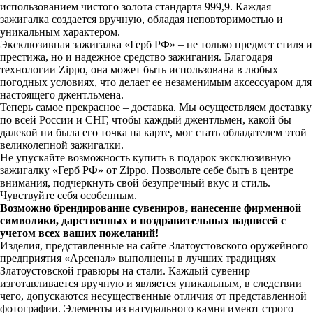
использованием чистого золота стандарта 999,9. Каждая
зажигалка создается вручную, обладая неповторимостью и
уникальным характером.
Эксклюзивная зажигалка «Герб РФ» – не только предмет стиля и
престижа, но и надежное средство зажигания. Благодаря
технологии Zippo, она может быть использована в любых
погодных условиях, что делает ее незаменимым аксессуаром для
настоящего джентльмена.
Теперь самое прекрасное – доставка. Мы осуществляем доставку
по всей России и СНГ, чтобы каждый джентльмен, какой бы
далекой ни была его точка на карте, мог стать обладателем этой
великолепной зажигалки.
Не упускайте возможность купить в подарок эксклюзивную
зажигалку «Герб РФ» от Zippo. Позвольте себе быть в центре
внимания, подчеркнуть свой безупречный вкус и стиль.
Чувствуйте себя особенным.
Возможно брендирование сувениров, нанесение фирменной
символики, дарственных и поздравительных надписей с
учетом всех ваших пожеланий!
Изделия, представленные на сайте Златоустовского оружейного
предприятия «Арсенал» выполнены в лучших традициях
Златоустовской гравюры на стали. Каждый сувенир
изготавливается вручную и является уникальным, в следствии
чего, допускаются несущественные отличия от представленной
фотографии. Элементы из натурального камня имеют строго