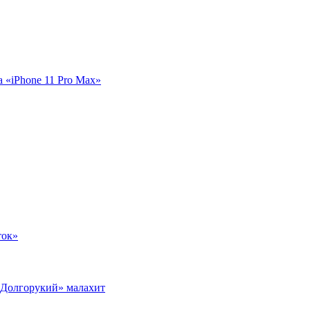
а «iPhone 11 Pro Max»
ток»
 Долгорукий» малахит