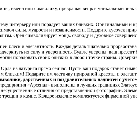
пы, имена или символику, превращая вещь в уникальный знак с
ему интерьеру или порадует ваших близких. Оригинальный и кр
 символ силы, мудрости и независимости. Подарите кусочек при
лизм. Орел символизирует мощь, свободу и духовное совершенс
т ей блеск и элегантность. Каждая деталь тщательно проработан
одчеркнуть их силу и уверенность. Будьте уверены, ваш презент 
огли порадовать своих близких в любой точке страны. Доверьтес
Орла из лазурита прямо сейчас! Пусть ваш подарок станет симво
им близким! Подарите им частичку природной красоты и элегантн
имволики, дарственных и поздравительных надписей с учето
 предприятия «Арсенал» выполнены в лучших традициях Златоус
я несущественные отличия от представленной фотографии. Элем
х трещин в камне. Каждое изделие комплектуется фирменной упа