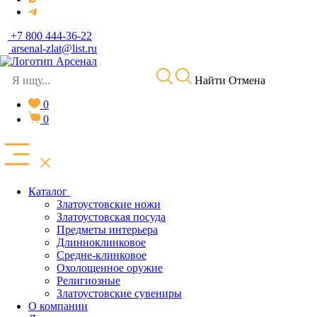
+7 800 444-36-22
arsenal-zlat@list.ru
Найти
Отмена
0
0
Каталог
Златоустовские ножи
Златоустовская посуда
Предметы интерьера
Длинноклинковое
Средне-клинковое
Охолощенное оружие
Религиозные
Златоустовские сувениры
О компании