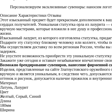
Персонализируем эксклюзивные сувениры: наносим логоти
Описание
Характеристики
Отзывы
Этот изысканный предмет будет прекрасным дополнением к ваш
сердцах получателей. Уникальная статуэтка орла из лазурита —
вручную мастерами, которые вложили в нее душу и профессиона
жизни.
Изысканный лазурит, из которого изготовлена статуэтка, придае
Подарите эту статуэтку близкому человеку или коллеге, чтобы п
Мы осуществляем доставку по всем регионам России, чтобы вы м
задержек.
Не упустите возможность приобрести эту уникальную статуэтку 
Закажите уже сегодня и оставьте незабываемое впечатление сво
Возможно брендирование сувениров, нанесение фирменной с
Изделия, представленные на сайте Златоустовского оружейного
вручную и является уникальным, в следствии чего, допускаютс
оттенок и рисунок, допускается наличие прожилок и внутренни
Материал
Латунь, Лазурит
Цвет
Желтый, Серый, Синий
Длина
180мм
Ширина