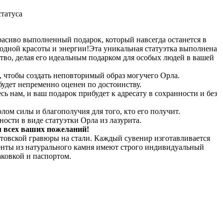
татуса
асиво выполненный подарок, который навсегда останется в
родной красоты и энергии!Эта уникальная статуэтка выполнена
тво, делая его идеальным подарком для особых людей в вашей
а, чтобы создать неповторимый образ могучего Орла.
будет непременно оценен по достоинству.
ь нам, и ваш подарок прибудет к адресату в сохранности и без
лом силы и благополучия для того, кто его получит.
ости в виде статуэтки Орла из лазурита.
м всех ваших пожеланий!
товской гравюры на стали. Каждый сувенир изготавливается
енты из натурального камня имеют строго индивидуальный
ковкой и паспортом.