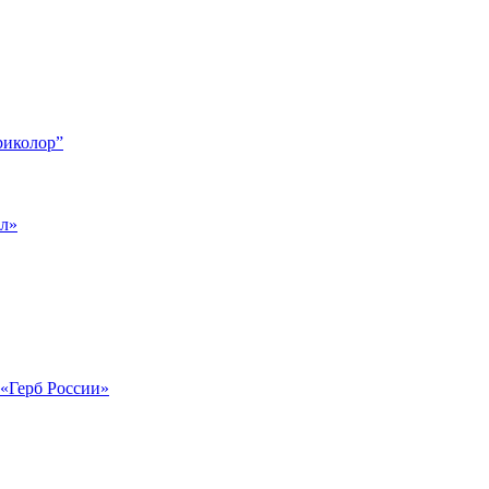
риколор”
ол»
 «Герб России»