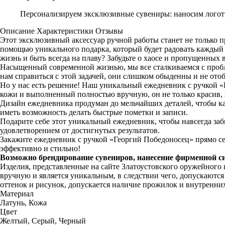
Персонализируем эксклюзивные сувениры: наносим логоти
Описание
Характеристики
Отзывы
Этот эксклюзивный аксессуар ручной работы станет не только 
помощью уникального подарка, который будет радовать каждый 
жизнь и быть всегда на плаву? Забудьте о хаосе и пропущенны
Насыщенный современной жизнью, мы все сталкиваемся с пробл
нам справиться с этой задачей, они слишком обыденны и не от
Но у нас есть решение! Наш уникальный ежедневник с ручкой 
кожи и выполненный полностью вручную, он не только красив, 
Дизайн ежедневника продуман до мельчайших деталей, чтобы каж
иметь возможность делать быстрые пометки и записи.
Подарите себе этот уникальный ежедневник, чтобы навсегда заб
удовлетворением от достигнутых результатов.
Закажите ежедневник с ручкой «Георгий Победоносец» прямо сей
эффективно и стильно!
Возможно брендирование сувениров, нанесение фирменной с
Изделия, представленные на сайте Златоустовского оружейного
вручную и является уникальным, в следствии чего, допускаютс
оттенок и рисунок, допускается наличие прожилок и внутренни
Материал
Латунь, Кожа
Цвет
Желтый, Серый, Черный