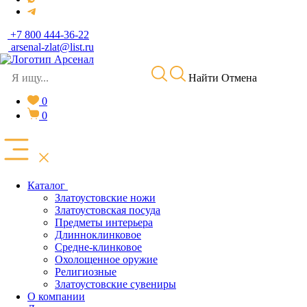
+7 800 444-36-22
arsenal-zlat@list.ru
Найти
Отмена
0
0
Каталог
Златоустовские ножи
Златоустовская посуда
Предметы интерьера
Длинноклинковое
Средне-клинковое
Охолощенное оружие
Религиозные
Златоустовские сувениры
О компании