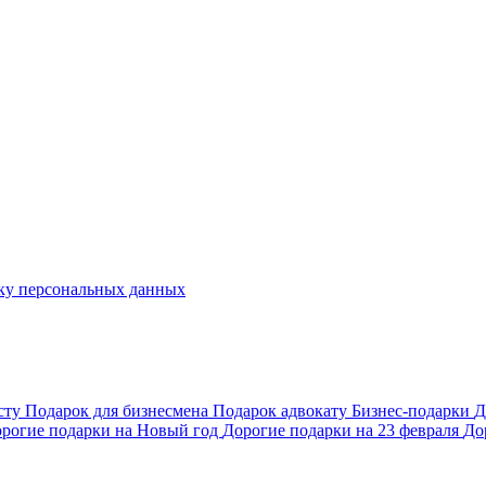
ку персональных данных
сту
Подарок для бизнесмена
Подарок адвокату
Бизнес-подарки
Д
рогие подарки на Новый год
Дорогие подарки на 23 февраля
До