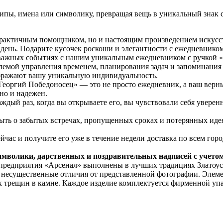
пы, имена или символику, превращая вещь в уникальный знак с
практичным помощником, но и настоящим произведением искусст
день. Подарите кусочек роскоши и элегантности с ежедневником
х важных событиях с нашим уникальным ежедневником с ручкой 
емой управления временем, планирования задач и запоминания
ображают вашу уникальную индивидуальность.
«Георгий Победоносец» — это не просто ежедневник, а ваш вер
но и надежен.
дый раз, когда вы открываете его, вы чувствовали себя уверенн
ыть о забытых встречах, пропущенных сроках и потерянных идеях
час и получите его уже в течение недели доставка по всем гор
имволики, дарственных и поздравительных надписей с учето
 предприятия «Арсенал» выполнены в лучших традициях Златоус
я несущественные отличия от представленной фотографии. Элем
х трещин в камне. Каждое изделие комплектуется фирменной упа