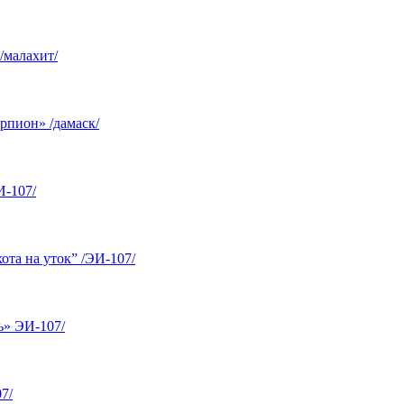
/малахит/
рпион» /дамаск/
И-107/
та на уток” /ЭИ-107/
ь» ЭИ-107/
7/