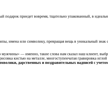
ый подарок приедет вовремя, тщательно упакованный, в идеаль
пы, имена или символику, превращая вещь в уникальный знак с
 мужчины» — именно, такие слова нам сказал наш клиент, выбра
исовка кистью на металле, многоступенчатая гравировка иглой п
имволики, дарственных и поздравительных надписей с учето