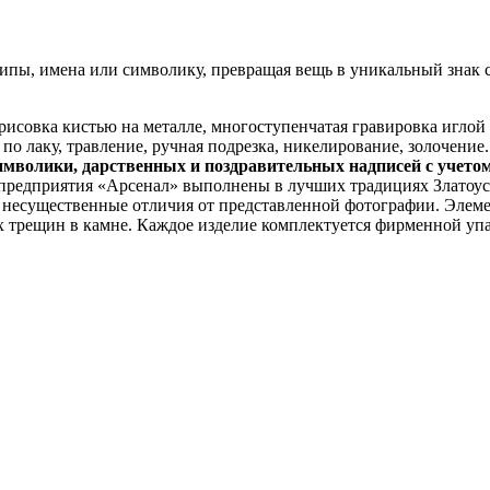
пы, имена или символику, превращая вещь в уникальный знак с
исовка кистью на металле, многоступенчатая гравировка иглой п
по лаку, травление, ручная подрезка, никелирование, золочение.
имволики, дарственных и поздравительных надписей с учето
 предприятия «Арсенал» выполнены в лучших традициях Златоус
я несущественные отличия от представленной фотографии. Элем
х трещин в камне. Каждое изделие комплектуется фирменной упа