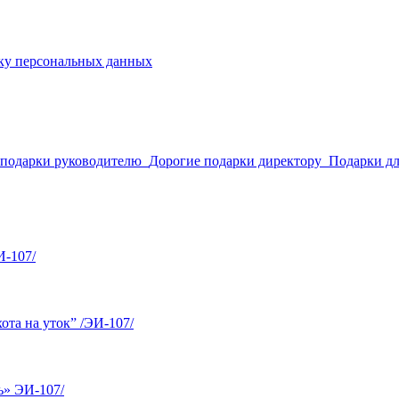
ку персональных данных
 подарки руководителю
Дорогие подарки директору
Подарки д
И-107/
та на уток” /ЭИ-107/
ь» ЭИ-107/