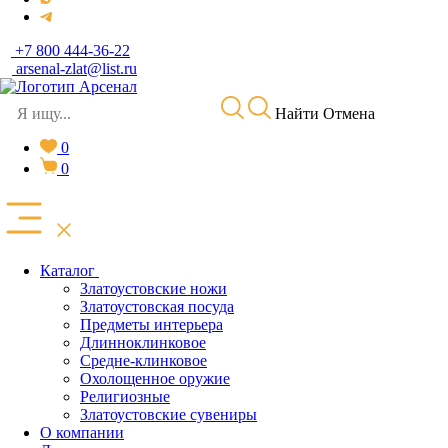
+7 800 444-36-22
arsenal-zlat@list.ru
Найти
Отмена
0
0
Каталог
Златоустовские ножи
Златоустовская посуда
Предметы интерьера
Длинноклинковое
Средне-клинковое
Охолощенное оружие
Религиозные
Златоустовские сувениры
О компании