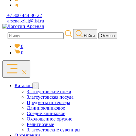
+7 800 444-36-22
arsenal-zlat@list.ru
Найти
Отмена
0
0
Каталог
Златоустовские ножи
Златоустовская посуда
Предметы интерьера
Длинноклинковое
Средне-клинковое
Охолощенное оружие
Религиозные
Златоустовские сувениры
О компании