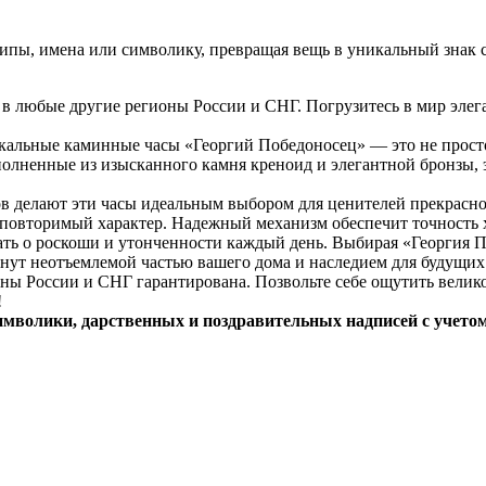
пы, имена или символику, превращая вещь в уникальный знак с
 и в любые другие регионы России и СНГ. Погрузитесь в мир эл
кальные каминные часы «Георгий Победоносец» — это не просто
полненные из изысканного камня креноид и элегантной бронзы,
в делают эти часы идеальным выбором для ценителей прекрасно
еповторимый характер. Надежный механизм обеспечит точность х
ть о роскоши и утонченности каждый день. Выбирая «Георгия По
анут неотъемлемой частью вашего дома и наследием для будущих
оны России и СНГ гарантирована. Позвольте себе ощутить велик
!
имволики, дарственных и поздравительных надписей с учето