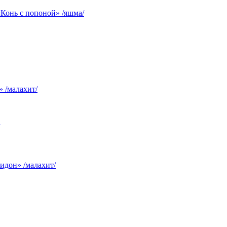
Конь с попоной» /яшма/
 /малахит/
идон» /малахит/