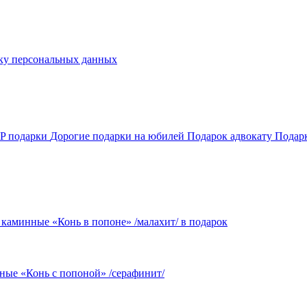
ку персональных данных
P подарки
Дорогие подарки на юбилей
Подарок адвокату
Подар
 каминные «Конь в попоне» /малахит/ в подарок
ные «Конь с попоной» /серафинит/