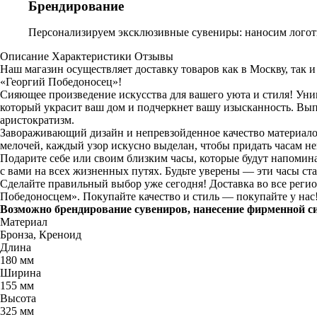
Брендирование
Персонализируем эксклюзивные сувениры: наносим логоти
Описание
Характеристики
Отзывы
Наш магазин осуществляет доставку товаров как в Москву, так
«Георгий Победоносец»!
Сияющее произведение искусства для вашего уюта и стиля! Уни
который украсит ваш дом и подчеркнет вашу изысканность. Вы
аристократизм.
Завораживающий дизайн и непревзойденное качество материало
мелочей, каждый узор искусно выделан, чтобы придать часам н
Подарите себе или своим близким часы, которые будут напомина
с вами на всех жизненных путях. Будьте уверены — эти часы ст
Сделайте правильный выбор уже сегодня! Доставка во все реги
Победоносцем». Покупайте качество и стиль — покупайте у нас
Возможно брендирование сувениров, нанесение фирменной с
Материал
Бронза, Креноид
Длина
180 мм
Ширина
155 мм
Высота
325 мм