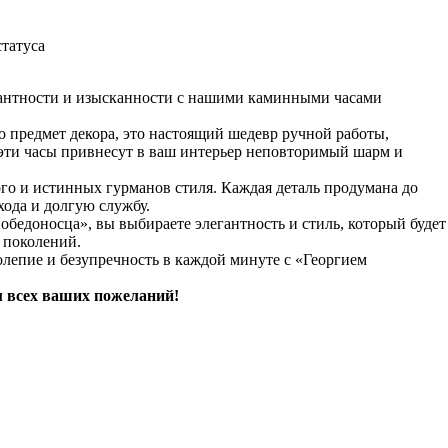
татуса
егантности и изысканности с нашими каминными часами
 предмет декора, это настоящий шедевр ручной работы,
 эти часы привнесут в ваш интерьер неповторимый шарм и
го и истинных гурманов стиля. Каждая деталь продумана до
ода и долгую службу.
бедоносца», вы выбираете элегантность и стиль, который будет
 поколений.
олепие и безупречность в каждой минуте с «Георгием
м всех ваших пожеланий!