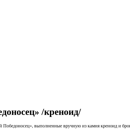
доносец» /креноид/
й Победоносец», выполненные вручную из камня креноид и бро