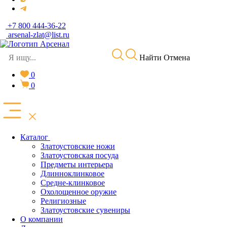
+7 800 444-36-22
arsenal-zlat@list.ru
Найти
Отмена
0
0
Каталог
Златоустовские ножи
Златоустовская посуда
Предметы интерьера
Длинноклинковое
Средне-клинковое
Охолощенное оружие
Религиозные
Златоустовские сувениры
О компании