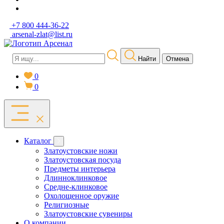
+7 800 444-36-22
arsenal-zlat@list.ru
Найти
Отмена
0
0
Каталог
Златоустовские ножи
Златоустовская посуда
Предметы интерьера
Длинноклинковое
Средне-клинковое
Охолощенное оружие
Религиозные
Златоустовские сувениры
О компании