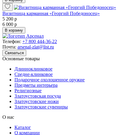
Визитница карманная «Георгий Победоносец»
5 200 р
6 000 р
В корзину
Телефон:
+7 800 444-36-22
Почта:
arsenal-zlat@list.ru
Связаться
Основные товары
Длинноклинковое
Средне-клинковое
Подарочное охолощенное оружие
Предметы интерьера
Религиозные
Златоустовская посуда
Златоустовские ножи
Златоустовские сувениры
О нас
Каталог
О компании