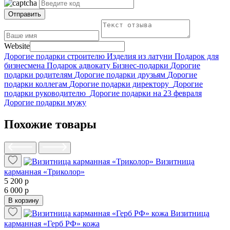
Отправить
Website
Дорогие подарки строителю
Изделия из латуни
Подарок для
бизнесмена
Подарок адвокату
Бизнес-подарки
Дорогие
подарки родителям
Дорогие подарки друзьям
Дорогие
подарки коллегам
Дорогие подарки директору
Дорогие
подарки руководителю
Дорогие подарки на 23 февраля
Дорогие подарки мужу
Похожие товары
Визитница
карманная «Триколор»
5 200 р
6 000 р
В корзину
Визитница
карманная «Герб РФ» кожа