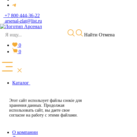
+7 800 444-36-22
arsenal-zlat@list.ru
Найти
Отмена
0
0
Каталог
Златоустовские ножи
Златоустовская посуда
Предметы интерьера
Этот сайт использует файлы сoокіе для
Согласен
Длинноклинковое
хранения данных. Продолжая
Средне-клинковое
использовать сайт, вы даете свое
Отклонить
согласие на работу с этими файлами.
Охолощенное оружие
Религиозные
Златоустовские сувениры
О компании