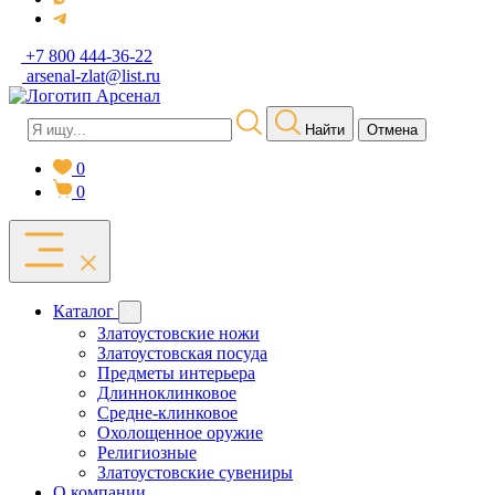
+7 800 444-36-22
arsenal-zlat@list.ru
Найти
Отмена
0
0
Каталог
Златоустовские ножи
Златоустовская посуда
Предметы интерьера
Длинноклинковое
Средне-клинковое
Охолощенное оружие
Религиозные
Златоустовские сувениры
О компании