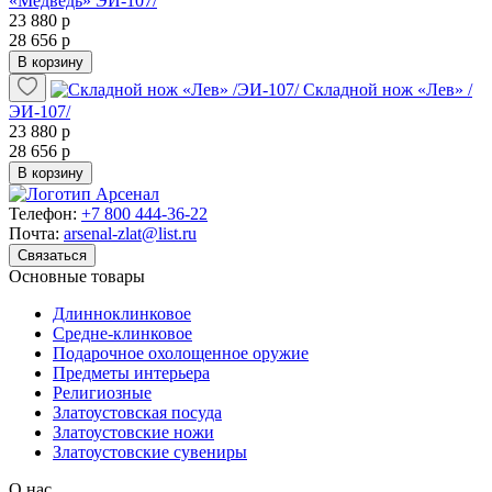
«Медведь» ЭИ-107/
23 880 р
28 656 р
В корзину
Складной нож «Лев» /
ЭИ-107/
23 880 р
28 656 р
В корзину
Телефон:
+7 800 444-36-22
Почта:
arsenal-zlat@list.ru
Связаться
Основные товары
Длинноклинковое
Средне-клинковое
Подарочное охолощенное оружие
Предметы интерьера
Религиозные
Златоустовская посуда
Златоустовские ножи
Златоустовские сувениры
О нас