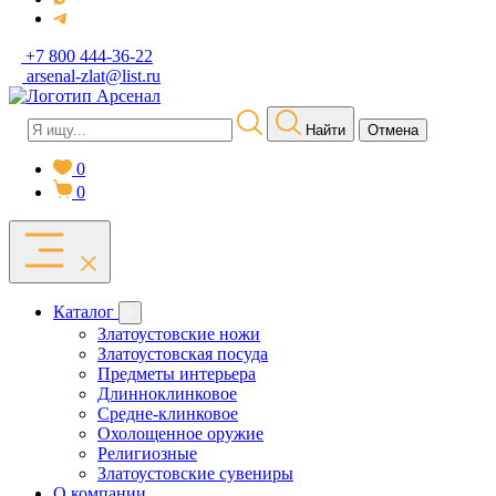
+7 800 444-36-22
arsenal-zlat@list.ru
Найти
Отмена
0
0
Каталог
Златоустовские ножи
Златоустовская посуда
Предметы интерьера
Длинноклинковое
Средне-клинковое
Охолощенное оружие
Религиозные
Златоустовские сувениры
О компании