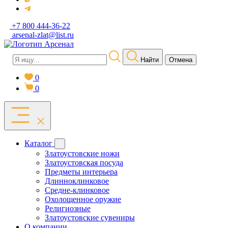
+7 800 444-36-22
arsenal-zlat@list.ru
Найти
Отмена
0
0
Каталог
Златоустовские ножи
Златоустовская посуда
Предметы интерьера
Длинноклинковое
Средне-клинковое
Охолощенное оружие
Религиозные
Златоустовские сувениры
О компании