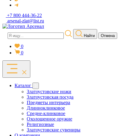
+7 800 444-36-22
arsenal-zlat@list.ru
Найти
Отмена
0
0
Каталог
Златоустовские ножи
Златоустовская посуда
Предметы интерьера
Длинноклинковое
Средне-клинковое
Охолощенное оружие
Религиозные
Златоустовские сувениры
О компании