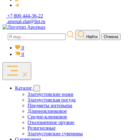
+7 800 444-36-22
arsenal-zlat@list.ru
Найти
Отмена
0
0
Каталог
Златоустовские ножи
Златоустовская посуда
Предметы интерьера
Длинноклинковое
Средне-клинковое
Охолощенное оружие
Религиозные
Златоустовские сувениры
О компании