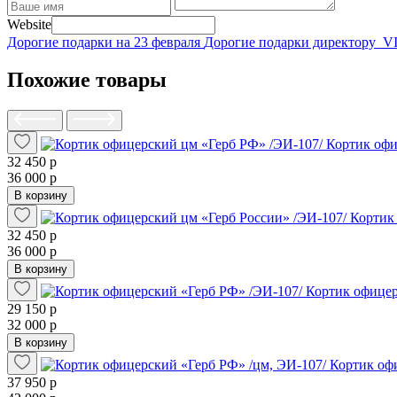
Website
Дорогие подарки на 23 февраля
Дорогие подарки директору
V
Похожие товары
Кортик офи
32 450 р
36 000 р
В корзину
Кортик
32 450 р
36 000 р
В корзину
Кортик офицер
29 150 р
32 000 р
В корзину
Кортик оф
37 950 р