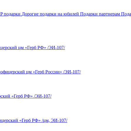
IP подарки
Дорогие подарки на юбилей
Подарки партнерам
Пода
церский цм «Герб РФ» /ЭИ-107/
 офицерский цм «Герб России» /ЭИ-107/
ский «Герб РФ» /ЭИ-107/
ицерский «Герб РФ» /цм, ЭИ-107/