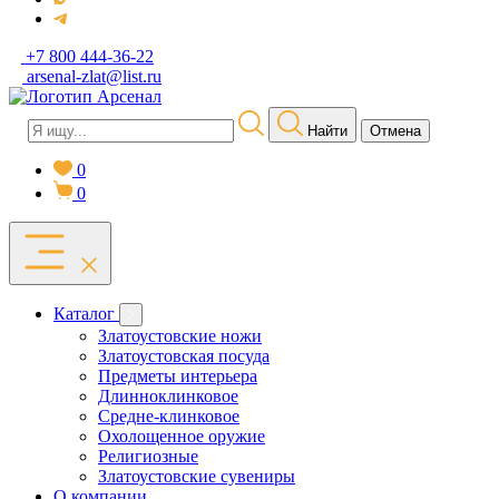
+7 800 444-36-22
arsenal-zlat@list.ru
Найти
Отмена
0
0
Каталог
Златоустовские ножи
Златоустовская посуда
Предметы интерьера
Длинноклинковое
Средне-клинковое
Охолощенное оружие
Религиозные
Златоустовские сувениры
О компании