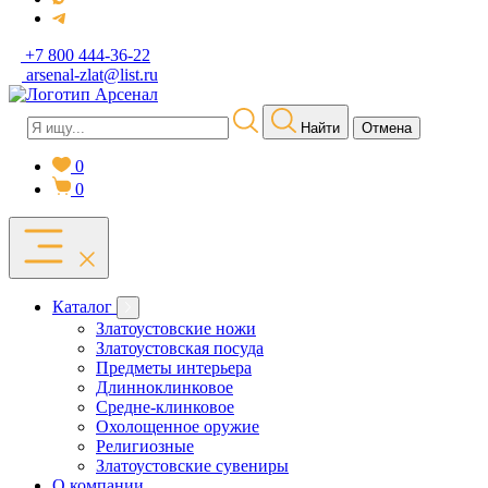
+7 800 444-36-22
arsenal-zlat@list.ru
Найти
Отмена
0
0
Каталог
Златоустовские ножи
Златоустовская посуда
Предметы интерьера
Длинноклинковое
Средне-клинковое
Охолощенное оружие
Религиозные
Златоустовские сувениры
О компании