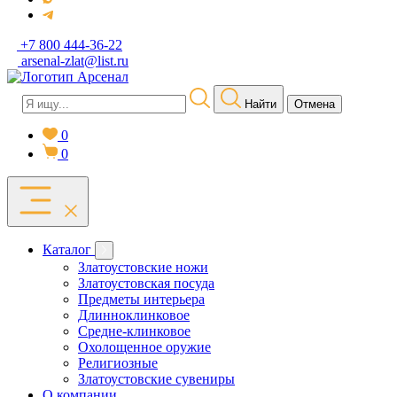
+7 800 444-36-22
arsenal-zlat@list.ru
Найти
Отмена
0
0
Каталог
Златоустовские ножи
Златоустовская посуда
Предметы интерьера
Длинноклинковое
Средне-клинковое
Охолощенное оружие
Религиозные
Златоустовские сувениры
О компании