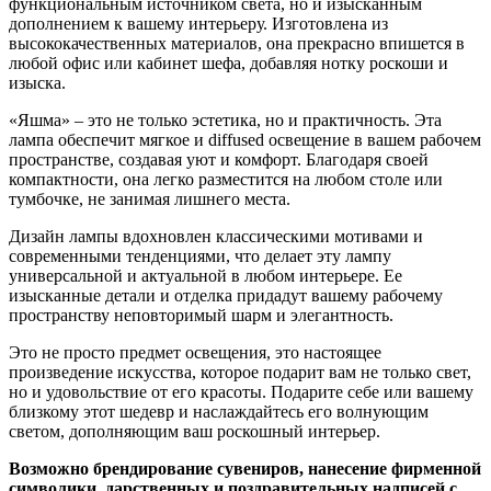
функциональным источником света, но и изысканным
дополнением к вашему интерьеру. Изготовлена из
высококачественных материалов, она прекрасно впишется в
любой офис или кабинет шефа, добавляя нотку роскоши и
изыска.
«Яшма» – это не только эстетика, но и практичность. Эта
лампа обеспечит мягкое и diffused освещение в вашем рабочем
пространстве, создавая уют и комфорт. Благодаря своей
компактности, она легко разместится на любом столе или
тумбочке, не занимая лишнего места.
Дизайн лампы вдохновлен классическими мотивами и
современными тенденциями, что делает эту лампу
универсальной и актуальной в любом интерьере. Ее
изысканные детали и отделка придадут вашему рабочему
пространству неповторимый шарм и элегантность.
Это не просто предмет освещения, это настоящее
произведение искусства, которое подарит вам не только свет,
но и удовольствие от его красоты. Подарите себе или вашему
близкому этот шедевр и наслаждайтесь его волнующим
светом, дополняющим ваш роскошный интерьер.
Возможно брендирование сувениров, нанесение фирменной
символики, дарственных и поздравительных надписей с