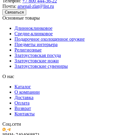
Телефон:
+7 800 444-36-22
Почта:
arsenal-zlat@list.ru
Связаться
Основные товары
Длинноклинковое
Средне-клинковое
Подарочное охолощенное оружие
Предметы интерьера
Религиозные
Златоустовская посуда
Златоустовские ножи
Златоустовские сувениры
О нас
Каталог
О компании
Доставка
Оплата
Возврат
Контакты
Соц.сети
ИНН: 7404068871