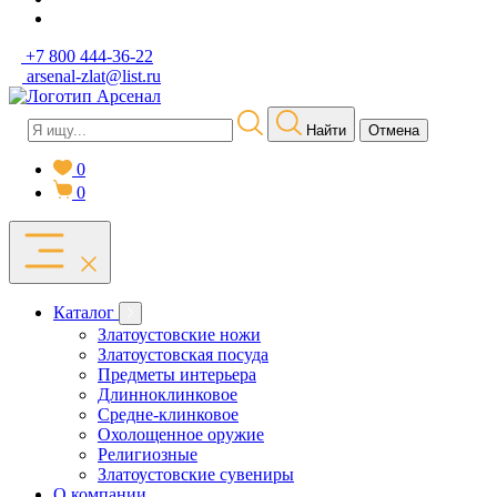
+7 800 444-36-22
arsenal-zlat@list.ru
Найти
Отмена
0
0
Каталог
Златоустовские ножи
Златоустовская посуда
Предметы интерьера
Длинноклинковое
Средне-клинковое
Охолощенное оружие
Религиозные
Златоустовские сувениры
О компании