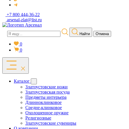
+7 800 444-36-22
arsenal-zlat@list.ru
Найти
Отмена
0
0
Каталог
Златоустовские ножи
Златоустовская посуда
Предметы интерьера
Длинноклинковое
Средне-клинковое
Охолощенное оружие
Религиозные
Златоустовские сувениры
О компании