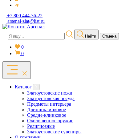
+7 800 444-36-22
arsenal-zlat@list.ru
Найти
Отмена
0
0
Каталог
Златоустовские ножи
Златоустовская посуда
Предметы интерьера
Длинноклинковое
Средне-клинковое
Охолощенное оружие
Религиозные
Златоустовские сувениры
О компании